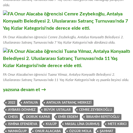
oldu.
FA Onur Alacaba’nın öğrencisi Cemre Zeybekoğlu, Antalya Konyaaltı Belediyesi 2.
Uluslararası Satranç Turnuvası’nda 7 Yaş Kızlar Kategorisi’nde dördüncü oldu.
FA Onur Alacaba’nın öğrencisi Tuana Yılmaz, Antalya Konyaaltı Belediyesi 2.
Uluslararası Satranç Turnuvası’nda 11 Yaş Kızlar Kategorisi’nde eş puanla beşinci oldu.
Antalya Konyaaltı Belediyesi 2. Uluslararası Satranç Sonuçları
yazısına devam et
→
2022
ANTALYA
ANTALYA SATRANÇ MERKEZI
AYBARS DÖNMEZ
BÜYÜK USTALAR
CEMRE ZEYBEKOĞLU
CHESS
DORUK KAPAR
EMIR ERDEM
İBRAHIM REFETOĞLU
ISMINA EFENDIEVA
KULÜP
MASAL LINA DURMUŞ
METE KIRICI
NAMAĞLUP
ONUR ALACABA
ÖZGÜR MOLA
ŞAHMAT