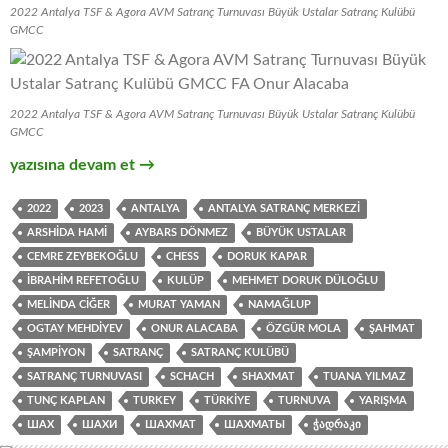
2022 Antalya TSF & Agora AVM Satranç Turnuvası Büyük Ustalar Satranç Kulübü
GMCC
2022 Antalya TSF & Agora AVM Satranç Turnuvası Büyük Ustalar Satranç Kulübü
GMCC
Antalya Agora AVM Satranç Turnuvası
yazısına devam et
→
2022
2023
ANTALYA
ANTALYA SATRANÇ MERKEZI
ARSHIDA HAMI
AYBARS DÖNMEZ
BÜYÜK USTALAR
CEMRE ZEYBEKOĞLU
CHESS
DORUK KAPAR
İBRAHIM REFETOĞLU
KULÜP
MEHMET DORUK DÜLOĞLU
MELINDA CIĞER
MURAT YAMAN
NAMAĞLUP
OGTAY MEHDIYEV
ONUR ALACABA
ÖZGÜR MOLA
ŞAHMAT
ŞAMPIYON
SATRANÇ
SATRANÇ KULÜBÜ
SATRANÇ TURNUVASI
SCHACH
SHAXMAT
TUANA YILMAZ
TUNÇ KAPLAN
TURKEY
TÜRKIYE
TURNUVA
YARIŞMA
ШАХ
ШАХИ
ШАХМАТ
ШАХМАТЫ
ᲭᲐᲓᲠᲐᲙᲘ