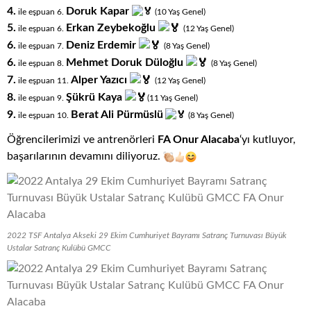
4.
Doruk Kapar
ile eşpuan 6
.
(10
.
Yaş
.
Genel)
5.
Erkan Zeybekoğlu
ile eşpuan 6.
(12
.
Yaş
.
Genel)
6.
Deniz Erdemir
ile eşpuan 7
.
(8
.
Yaş
.
Genel)
6.
Mehmet Doruk Düloğlu
ile eşpuan 8
.
(8
.
Yaş
.
Genel)
7.
Alper Yazıcı
ile eşpuan 11.
(12
.
Yaş
.
Genel)
8.
Şükrü Kaya
ile eşpuan 9.
(11
.
Yaş
.
Genel)
9.
Berat Ali Pürmüslü
ile eşpuan 10
.
(8
.
Yaş
.
Genel)
Öğrencilerimizi ve antrenörleri
FA Onur Alacaba
‘yı kutluyor,
başarılarının devamını diliyoruz.
2022 TSF Antalya Akseki 29 Ekim Cumhuriyet Bayramı Satranç Turnuvası Büyük
Ustalar Satranç Kulübü GMCC