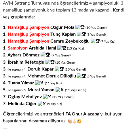
AVM Satranç Turnuvası’nda öğrencilerimiz 4 şampiyonluk, 3
namağlup şampiyonluk ve toplam 13 madalya kazandı.
Kendi
yaş gruplarında
:
1.
Namağlup Şampiyon
Özgür Mola
(10
.
Yaş
.
Genel)
1.
Namağlup Şampiyon
Tunç Kaplan
(8
.
Yaş
.
Genel)
1.
Namağlup Şampiyon
Cemre Zeybekoğlu
(7
.
Yaş
.
Kız)
1.
Şampiyon
Arshida Hami
(13
.
Yaş
.
Kız)
2. Aybars Dönmez
(7
.
Yaş
.
Genel)
3. İbrahim Refetoğlu
(10
.
Yaş
.
Genel)
3.
Doruk Kapar
ile eşpuan 4.
(10
.
Yaş
.
Genel)
3.
Mehmet
Doruk Düloğlu
ile eşpuan 4.
(8
.
Yaş
.
Genel)
4. Tuana Yılmaz
(11
.
Yaş
.
Kız)
5.
Murat Yaman
ile eşpuan 6
.
(11
.
Yaş
.
Genel)
7. Ogtay Mehdiyev
(12
.
Yaş
.
Genel)
7. Melinda Ciğer
(9
.
Yaş
.
Kız)
Öğrencilerimizi ve antrenörleri
FA Onur Alacaba
‘yı kutluyor,
başarılarının devamını diliyoruz.