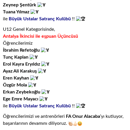
Zeynep Şentürk
Tuana Yılmaz
ile
Büyük Ustalar Satranç Kulübü
!!
U12 Genel Kategorisinde,
Antalya İkincisi ile eşpuan Üçüncüsü
Öğrencilerimiz
İbrahim Refetoğlu
Tunç Kaplan
Erol Kayra Eryıldız
Ayaz Ali Karakuş
Eren Kayhan
Özgür Mola
Erkan Zeybekoğlu
Ege Emre Mayacı
ile
Büyük Ustalar Satranç Kulübü
!!
Öğrencilerimizi ve antrenörleri
FA Onur Alacaba
‘yı kutluyor,
başarılarının devamını diliyoruz.