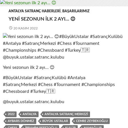
ANTALYA SATRANÇ HABERLERI
,
BAŞARILARIMIZ
YENI SEZONUN ILK 2 AYI… 😊
20 KASIM 2022
Yeni sezonun ilk 2 ayı… 😊
#BüyükUstalar #SatrançKulübü #Antalya
#SatrançMerkezi #Chess #Tournament #Championships
#Chessboard #Turkey🇹🇷
@buyuk.ustalar.satranc.kulubu
2022
ANTALYA
ANTALYA SATRANÇ MERKEZI
AYBARS DÖNMEZ
BÜYÜK USTALAR
CEMRE ZEYBEKOĞLU
CHESS
İBRAHIM REFETOĞLU
KULÜP
NAMAĞLUP