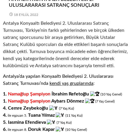
ULUSLARARASI SATRANÇ SONUÇLARI
18 EYLÜL 2022
Antalya Konyaaltı Belediyesi 2. Uluslararası Satranç
Turnuvası, Türkiye’nin farklı şehirlerinden ve birçok ülkeden
satranç sporcusunu bir araya getirirken, Büyük Ustalar
Satranç Kulübü sporcuları da elde ettikleri başarılı sonuçlarla
dikkat çekti. Turnuva boyunca mücadele eden öğrencilerimiz,
kendi yaş kategorilerinde önemli dereceler elde ederek
kulübümüzü ve Antalya satrancını başarıyla temsil etti.
Antalya’da yapılan Konyaaltı Belediyesi 2. Uluslararası
Satranç Turnuvası’nda
kendi yaş gruplarında
:
1.
Namağlup Şampiyon
İbrahim Refetoğlu
(10
.
Yaş
.
Genel)
1.
Namağlup Şampiyon
Aybars Dönmez
(7
.
Yaş
.
Genel)
4.
Cemre Zeybekoğlu
(7
.
Yaş
.
Kız)
4.
Tuana Yılmaz
ile eşpuan 5
.
(11
.
Yaş
.
Kız)
5.
Iasmina Efendieva
(7
.
Yaş
.
Kız)
6.
Doruk Kapar
ile eşpuan 8
.
(10
.
Yaş
.
Genel)