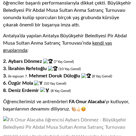
öğrenciler başarılı performanslarıyla dikkat çekti. Büyükşehir
Belediyesi Pir Abdal Musa Sultan Anma Satranç Turnuvası
sonunda kulüp sporcuları birçok yaş grubunda kürsüye
çıkarak önemli bir başarıya imza attı.
Antalya’da yapılan Antalya Büyükşehir Belediyesi Pir Abdal
Musa Sultan Anma Satranç Turnuvası’nda
kendi yaş
gruplarında
:
2.
Aybars Dönmez
(7
.
Yaş
.
Genel)
3.
İbrahim Refetoğlu
(10
.
Yaş
.
Genel)
3.
Mehmet Doruk Düloğlu
ile eşpuan 7
.
(8
.
Yaş
.
Genel)
6.
Özgür Mola
(10
.
Yaş
.
Genel)
8.
Deniz Erdemir
(8
.
Yaş
.
Genel)
Öğrencilerimizi ve antrenörleri
FA Onur Alacaba
‘yı kutluyor,
başarılarının devamını diliyoruz.