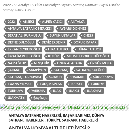
2022 TSF Antalya 29 Ekim Cumhuriyet Bayramı Satranç Turnuvası Büyük Ustalar
Satranç Kulübü GMCC
2022
AKSEKI
ALPER YAZICI
ANTALYA
ANTALYA SATRANÇ MERKEZI
AYBARS DÖNMEZ
BERAT ALI PÜRMÜSLÜ
BÜYÜK USTALAR
CHESS
DEFNE DÜLOĞLU
DENIZ ERDEMIR
DORUK KAPAR
ERKAN ZEYBEKOĞLU
HIRA TUTUCU
HÜMA TUTUCU
İBRAHIM REFETOĞLU
KULÜP
MEHMET DORUK DÜLOĞLU
NAMAĞLUP
NEVŞEHIR
ONUR ALACABA
ÖZGÜR MOLA
ŞAHMAT
ŞAMPIYON
SATRANÇ
SATRANÇ KULÜBÜ
SATRANÇ TURNUVASI
SCHACH
SHAXMAT
ŞÜKRÜ KAYA
TUANA YILMAZ
TUNÇ KAPLAN
TURKEY
TÜRKIYE
TURNUVA
YARIŞMA
ШАХ
ШАХИ
ШАХМАТ
ШАХМАТЫ
ᲭᲐᲓᲠᲐᲙᲘ
ANTALYA SATRANÇ HABERLERI
,
BAŞARILARIMIZ
,
DÜNYA
SATRANÇ HABERLERI
,
TÜRKIYE SATRANÇ HABERLERI
ANTALYA KONYAALTI BELEDIYESI 2.