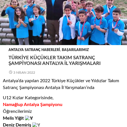
ANTALYA SATRANÇ HABERLERI
,
BAŞARILARIMIZ
TÜRKIYE KÜÇÜKLER TAKIM SATRANÇ
ŞAMPIYONASI ANTALYA İL YARIŞMALARI
3 NISAN 2022
Antalya’da yapılan 2022 Türkiye Küçükler ve Yıldızlar Takım
Satranç Şampiyonası Antalya İl Yarışmaları’nda
U12 Kızlar Kategorisinde,
Namağlup Antalya Şampiyonu
Öğrencilerimiz
Melis Yiğit
Deniz Demiriş