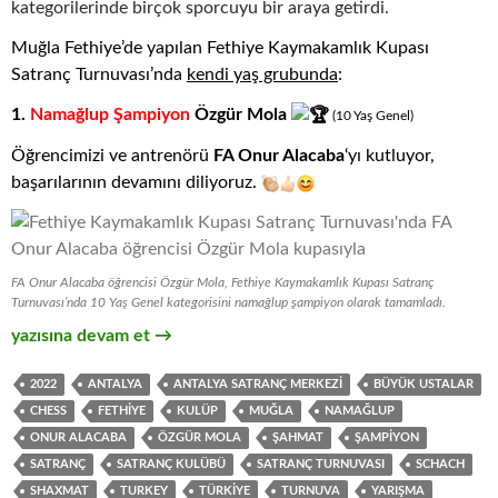
kategorilerinde birçok sporcuyu bir araya getirdi.
Muğla Fethiye’de yapılan Fethiye Kaymakamlık Kupası
Satranç Turnuvası’nda
kendi yaş grubunda
:
1.
Namağlup Şampiyon
Özgür Mola
(10
.
Yaş
.
Genel)
Öğrencimizi ve antrenörü
FA Onur Alacaba
‘yı kutluyor,
başarılarının devamını diliyoruz.
FA Onur Alacaba öğrencisi Özgür Mola, Fethiye Kaymakamlık Kupası Satranç
Turnuvası’nda 10 Yaş Genel kategorisini namağlup şampiyon olarak tamamladı.
Fethiye Kaymakamlık Kupası Satranç Turnuvası
yazısına devam et
→
2022
ANTALYA
ANTALYA SATRANÇ MERKEZI
BÜYÜK USTALAR
CHESS
FETHIYE
KULÜP
MUĞLA
NAMAĞLUP
ONUR ALACABA
ÖZGÜR MOLA
ŞAHMAT
ŞAMPIYON
SATRANÇ
SATRANÇ KULÜBÜ
SATRANÇ TURNUVASI
SCHACH
SHAXMAT
TURKEY
TÜRKIYE
TURNUVA
YARIŞMA