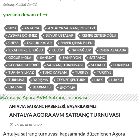
Satranç Kulübü GMCC
Antalya Neo Homes Turkey Mart Ayı Satranç Turnuvası
yazısına devam et
→
2023
ANTALYA
ANTALYA SATRANÇ MERKEZI
AYBARS DÖNMEZ
BÜYÜK USTALAR
CEMRE ZEYBEKOĞLU
CHESS
DORUK KAPAR
ENVER ÇINAR BILEN
İBRAHIM REFETOĞLU
KULÜP
NAMAĞLUP
ONUR ALACABA
ÖZGÜR MOLA
ŞAHMAT
ŞAMPIYON
SATRANÇ
SATRANÇ KULÜBÜ
SATRANÇ TURNUVASI
SCHACH
SHAXMAT
TUANA YILMAZ
TUNÇ KAPLAN
TURKEY
TÜRKIYE
TURNUVA
YARIŞMA
ZEYNEP ŞENTÜRK
ШАХ
ШАХИ
ШАХМАТ
ШАХМАТЫ
ᲭᲐᲓᲠᲐᲙᲘ
ANTALYA SATRANÇ HABERLERI
,
BAŞARILARIMIZ
ANTALYA AGORA AVM SATRANÇ TURNUVASI
25 ARALIK 2022
Antalya satranç turnuvası kapsamında düzenlenen Agora