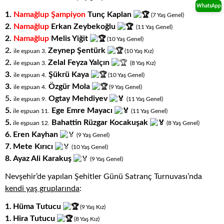
WhatsApp
1.
Namağlup Şampiyon
Tunç Kaplan
(7
.
Yaş
.
Genel)
2.
Namağlup
Erkan Zeybekoğlu
(11
.
Yaş
.
Genel)
2.
Namağlup
Melis Yiğit
(10
.
Yaş
.
Genel)
2
.
Zeynep Şentürk
ile eşpuan 3.
(10
.
Yaş
.
Kız)
2
.
Zelal Feyza Yalçın
ile eşpuan 3.
(8
.
Yaş
.
Kız)
3.
Şükrü Kaya
ile eşpuan 4.
(10
.
Yaş
.
Genel)
3.
Özgür Mola
ile eşpuan 4.
(9
.
Yaş
.
Genel)
5
.
Ogtay Mehdiyev
ile eşpuan 9.
(11
.
Yaş
.
Genel)
5
.
Ege Emre Mayacı
ile eşpuan 11.
(11
.
Yaş
.
Genel)
5
.
Bahattin Rüzgar Kocakuşak
ile eşpuan 12.
(8
.
Yaş
.
Genel)
6.
Eren Kayhan
(9
.
Yaş
.
Genel)
7.
Mete Kırıcı
(10
.
Yaş
.
Genel)
8.
Ayaz Ali Karakuş
(9
.
Yaş
.
Genel)
Nevşehir’de yapılan Şehitler Günü Satranç Turnuvası’nda
kendi yaş gruplarında
:
1.
Hüma Tutucu
(9
.
Yaş
.
Kız)
1.
Hira Tutucu
(8
.
Yaş
.
Kız)