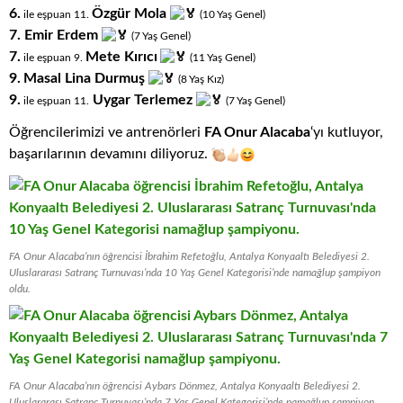
6.
Özgür Mola
ile eşpuan 11
.
(10
.
Yaş
.
Genel)
7. Emir Erdem
(7
.
Yaş
.
Genel)
7.
Mete Kırıcı
ile eşpuan 9
.
(11
.
Yaş
.
Genel)
9.
Masal Lina Durmuş
(8
.
Yaş
.
Kız)
9.
Uygar Terlemez
ile eşpuan 11
.
(7
.
Yaş
.
Genel)
Öğrencilerimizi ve antrenörleri
FA Onur Alacaba
‘yı kutluyor,
başarılarının devamını diliyoruz.
FA Onur Alacaba’nın öğrencisi İbrahim Refetoğlu, Antalya Konyaaltı Belediyesi 2.
Uluslararası Satranç Turnuvası’nda 10 Yaş Genel Kategorisi’nde namağlup şampiyon
oldu.
FA Onur Alacaba’nın öğrencisi Aybars Dönmez, Antalya Konyaaltı Belediyesi 2.
Uluslararası Satranç Turnuvası’nda 7 Yaş Genel Kategorisi’nde namağlup şampiyon