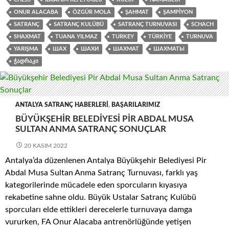
ONUR ALACABA
ÖZGÜR MOLA
ŞAHMAT
ŞAMPIYON
SATRANÇ
SATRANÇ KULÜBÜ
SATRANÇ TURNUVASI
SCHACH
SHAXMAT
TUANA YILMAZ
TURKEY
TÜRKIYE
TURNUVA
YARIŞMA
ШАХ
ШАХИ
ШАХМАТ
ШАХМАТЫ
ᲭᲐᲓᲠᲐᲙᲘ
ANTALYA SATRANÇ HABERLERI
,
BAŞARILARIMIZ
BÜYÜKŞEHIR BELEDIYESI PIR ABDAL MUSA
SULTAN ANMA SATRANÇ SONUÇLAR
20 KASIM 2022
Antalya’da düzenlenen Antalya Büyükşehir Belediyesi Pir
Abdal Musa Sultan Anma Satranç Turnuvası, farklı yaş
kategorilerinde mücadele eden sporcuların kıyasıya
rekabetine sahne oldu. Büyük Ustalar Satranç Kulübü
sporcuları elde ettikleri derecelerle turnuvaya damga
vururken, FA Onur Alacaba antrenörlüğünde yetişen