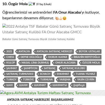
10.
Özgür Mola
(9
.
Yaş
.
Erkek)
Öğrencilerimizi ve antrenörleri
FA Onur Alacaba
‘yı kutluyor,
başarılarının devamını diliyoruz.
Babalar Günü Satranç Turnuvası Büyük Ustalar Satranç Kulübü
2022
ANTALYA
ANTALYA SATRANÇ MERKEZI
BÜYÜK USTALAR
CHESS
DEFNE DÜLOĞLU
DORUK KAPAR
İBRAHIM REFETOĞLU
KULÜP
MASAL LINA DURMUŞ
ONUR ALACABA
ÖZGÜR MOLA
ŞAHMAT
ŞAMPIYON
SATRANÇ
SATRANÇ KULÜBÜ
SATRANÇ TURNUVASI
SCHACH
SHAXMAT
TUANA YILMAZ
TURKEY
TÜRKIYE
TURNUVA
YARIŞMA
YASIN CEVRIN
ШАХ
ШАХИ
ШАХМАТ
ШАХМАТЫ
ᲭᲐᲓᲠᲐᲙᲘ
ANTALYA SATRANÇ HABERLERI
,
BAŞARILARIMIZ