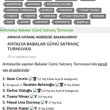
ŞAMPIYON
SATRANÇ
SATRANÇ KULÜBÜ
SATRANÇ TURNUVASI
SCHACH
SHAXMAT
TUANA YILMAZ
TURKEY
TÜRKIYE
TURNUVA
UYGAR TERLEMEZ
YARIŞMA
ШАХ
ШАХИ
ШАХМАТ
ШАХМАТЫ
ᲭᲐᲓᲠᲐᲙᲘ
ANTALYA SATRANÇ HABERLERI
,
BAŞARILARIMIZ
ANTALYA BABALAR GÜNÜ SATRANÇ
TURNUVASI
19 HAZIRAN 2022
Antalya’da yapılan Babalar Günü Satranç Turnuvası’nda
kendi
yaş gruplarında
:
1. Yasin Cevrin
(11
.
Yaş
.
Erkek
.
Açık
.
B
.
Kategorisi)
1.
İbrahim Refetoğlu
ile eşpuan
2.
(9
.
Yaş
.
Erkek)
3.
Defne Düloğlu
(13
.
Yaş
.
Kız
.
Açık
.
B
.
Kategorisi)
4.
Tuana Yılmaz
(10
.
Yaş
.
Kız)
5.
Masal Lina Durmuş
(7
.
Yaş
.
Kız)
6.
Doruk Kapar
(9
.
Yaş
.
Erkek)