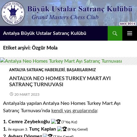
İçeriğe
atla
Ara
Antalya Büyük Ustalar Satranç Kulübü
BIRINCI
Etiket arşivi: Özgür Mola
MENÜ
ANTALYA SATRANÇ HABERLERI
,
BAŞARILARIMIZ
ANTALYA NEO HOMES TURKEY MART AYI
SATRANÇ TURNUVASI
20 MART 2023
Antalya’da yapılan Antalya Neo Homes Turkey Mart Ayı
Satranç Turnuvası’nda
kendi yaş gruplarında
:
1. Cemre Zeybekoğlu
(7
.
Yaş
.
Kız)
1.
Tunç Kaplan
ile eşpuan 3.
(8
.
Yaş
.
Genel)
2. Aybars Dönmez
(7
.
Yaş
.
Genel)