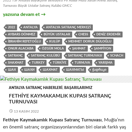
2022 TSF Antalya Büyükşehir Belediyesi Pir Abdal Musa Sultan Anma Satranç
Turnuvası Büyük Ustalar Satranç Kulübü GMCC
Büyükşehir Belediyesi Pir Abdal Musa Sultan Anma Satranç S
yazısına devam et
→
2022
ANTALYA
ANTALYA SATRANÇ MERKEZI
AYBARS DÖNMEZ
BÜYÜK USTALAR
CHESS
DENIZ ERDEMIR
İBRAHIM REFETOĞLU
KULÜP
MEHMET DORUK DÜLOĞLU
ONUR ALACABA
ÖZGÜR MOLA
ŞAHMAT
ŞAMPIYON
SATRANÇ
SATRANÇ KULÜBÜ
SATRANÇ TURNUVASI
SCHACH
SHAXMAT
TURKEY
TÜRKIYE
TURNUVA
YARIŞMA
ШАХ
ШАХИ
ШАХМАТ
ШАХМАТЫ
ᲭᲐᲓᲠᲐᲙᲘ
ANTALYA SATRANÇ HABERLERI
,
BAŞARILARIMIZ
FETHIYE KAYMAKAMLIK KUPASI SATRANÇ
TURNUVASI
13 KASIM 2022
Fethiye Kaymakamlık Kupası Satranç Turnuvası
, Muğla’nın
en önemli satranç organizasyonlarından biri olarak farklı yaş