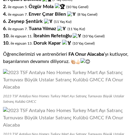
2.
Özgür Mola
ile eşpuan 5.
(10
.
Yaş
.
Genel)
4.
Enver Çınar Bilen
ile eşpuan 7.
(8
.
Yaş
.
Genel)
6. Zeynep Şentürk
(11
.
Yaş
.
Kız)
6.
Tuana Yılmaz
ile eşpuan 7.
(11
.
Yaş
.
Kız)
10.
İbrahim Refetoğlu
ile eşpuan 11.
(10
.
Yaş
.
Genel)
10.
Doruk Kapar
ile eşpuan 13.
(10
.
Yaş
.
Genel)
Öğrencilerimizi ve antrenörleri
FA Onur Alacaba
‘yı kutluyor,
başarılarının devamını diliyoruz.
2023 TSF Antalya Neo Homes Turkey Mart Ayı Satranç Turnuvası Büyük Ustalar
Satranç Kulübü GMCC
2023 TSF Antalya Neo Homes Turkey Mart Ayı Satranç Turnuvası Büyük Ustalar