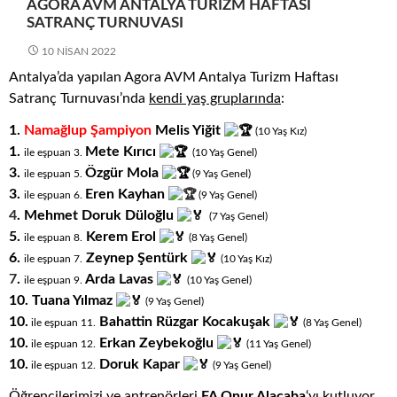
AGORA AVM ANTALYA TURIZM HAFTASI
SATRANÇ TURNUVASI
10 NISAN 2022
Antalya’da yapılan Agora AVM Antalya Turizm Haftası
Satranç Turnuvası’nda
kendi yaş gruplarında
:
1.
Namağlup Şampiyon
Melis Yiğit
(10
.
Yaş
.
Kız)
1.
Mete Kırıcı
ile eşpuan 3.
(10
.
Yaş
.
Genel)
3.
Özgür Mola
ile eşpuan 5.
(9
.
Yaş
.
Genel)
3
.
Eren Kayhan
ile eşpuan 6.
(9
.
Yaş
.
Genel)
4
.
Mehmet Doruk Düloğlu
(7
.
Yaş
.
Genel)
5.
Kerem Erol
ile eşpuan 8.
(8
.
Yaş
.
Genel)
6.
Zeynep Şentürk
ile eşpuan 7.
(10
.
Yaş
.
Kız)
7
.
Arda Lavas
ile eşpuan 9.
(10
.
Yaş
.
Genel)
10.
Tuana Yılmaz
(9
.
Yaş
.
Genel)
10
.
Bahattin Rüzgar Kocakuşak
ile eşpuan 11.
(8
.
Yaş
.
Genel)
10
.
Erkan Zeybekoğlu
ile eşpuan 12.
(11
.
Yaş
.
Genel)
10
.
Doruk Kapar
ile eşpuan 12.
(9
.
Yaş
.
Genel)
Öğrencilerimizi ve antrenörleri
FA Onur Alacaba
‘yı kutluyor,