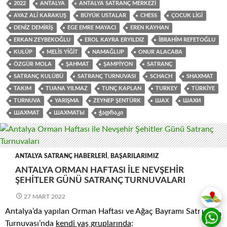
2022
ANTALYA
ANTALYA SATRANÇ MERKEZI
AYAZ ALI KARAKUŞ
BÜYÜK USTALAR
CHESS
ÇOCUK LIGI
DENIZ DEMIRIŞ
EGE EMRE MAYACI
EREN KAYHAN
ERKAN ZEYBEKOĞLU
EROL KAYRA ERYILDIZ
İBRAHIM REFETOĞLU
KULÜP
MELIS YIĞIT
NAMAĞLUP
ONUR ALACABA
ÖZGÜR MOLA
ŞAHMAT
ŞAMPIYON
SATRANÇ
SATRANÇ KULÜBÜ
SATRANÇ TURNUVASI
SCHACH
SHAXMAT
TAKIM
TUANA YILMAZ
TUNÇ KAPLAN
TURKEY
TÜRKIYE
TURNUVA
YARIŞMA
ZEYNEP ŞENTÜRK
ШАХ
ШАХИ
ШАХМАТ
ШАХМАТЫ
ᲭᲐᲓᲠᲐᲙᲘ
ANTALYA SATRANÇ HABERLERI
,
BAŞARILARIMIZ
ANTALYA ORMAN HAFTASI ILE NEVŞEHIR
ŞEHITLER GÜNÜ SATRANÇ TURNUVALARI
27 MART 2022
Antalya’da yapılan Orman Haftası ve Ağaç Bayramı Satranç
İletişim
Turnuvası’nda
kendi yaş gruplarında
: